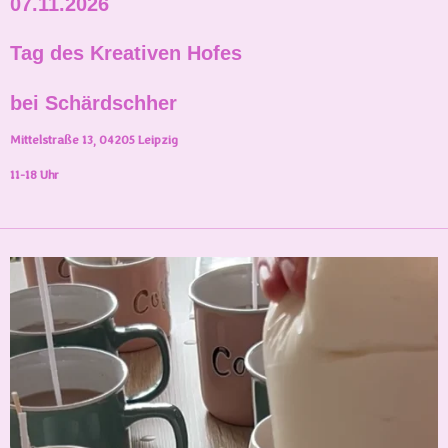
07.11.2026
Tag des Kreativen Hofes
bei Schärdschher
Mittelstraße 13, 04205 Leipzig
11-18 Uhr