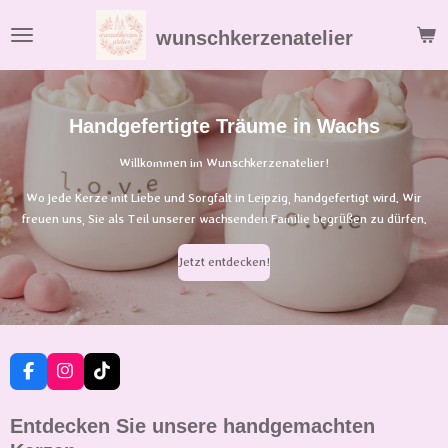
Zum
wunschkerzenatelier
Hauptinhalt
springen
Handgefertigte Träume in Wachs
Willkommen im Wunschkerzenatelier!
Wo jede Kerze mit Liebe und Sorgfalt in Leipzig, handgefertigt wird. Wir
freuen uns, Sie als Teil unserer wachsenden Familie begrüßen zu dürfen.
Jetzt entdecken!
F
I
T
a
n
i
c
s
k
Entdecken Sie unsere handgemachten
e
t
T
b
a
o