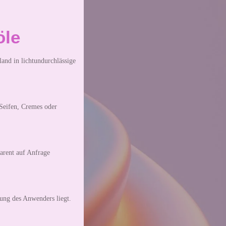
öle
and in lichtundurchlässige
 Seifen, Cremes oder
arent auf Anfrage
ung des Anwenders liegt.