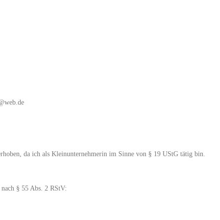
r@web.de
rhoben, da ich als Kleinunternehmerin im Sinne von § 19 UStG tätig bin.
t nach § 55 Abs. 2 RStV: