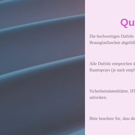
Qua
Die hochwertigen Duftöle 
Braunglasflaschen abgefüll
Alle Duftöle entsprechen d
Raumsprays (je nach empfo
Sicherheitsdatenblätter, 
anfordern.
Bitte beachten Sie, dass 