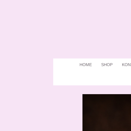
Zum
Hauptinhalt
springen
HOME
SHOP
KON