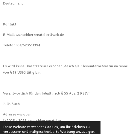
Deutschland
Kontakt:
E-Mail: wunschkerzenatelier@web.de
Telefon: 017623511394
Es wird keine Umsatzsteuer erhoben, da ich als Kleinunternehmerin im Sinne
von § 19 UStG tätig bin.
Verantwortlich für den Inhalt nach § 55 Abs. 2 RStV:
Julia Buch
Adresse wie oben
© 2025 - 2026 wunschkerzenatelier
Diese Website verwendet Cookies, um Ihr Erlebnis zu
Mit Unterstützung von
Webador
verbessern und maßgeschneiderte Werbung anzuzeigen.