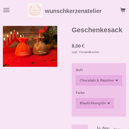
Zum
wunschkerzenatelier
Hauptinhalt
springen
Geschenkesack
8,00 €
zzgl. Versandkosten
Duft
Farbe
In den