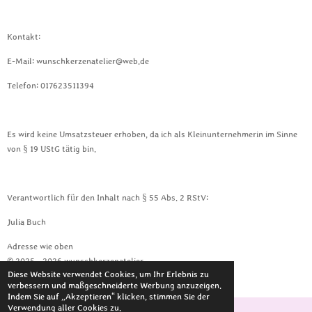
Kontakt:
E-Mail: wunschkerzenatelier@web.de
Telefon: 017623511394
Es wird keine Umsatzsteuer erhoben, da ich als Kleinunternehmerin im Sinne
von § 19 UStG tätig bin.
Verantwortlich für den Inhalt nach § 55 Abs. 2 RStV:
Julia Buch
Adresse wie oben
© 2025 - 2026 wunschkerzenatelier
Diese Website verwendet Cookies, um Ihr Erlebnis zu
Mit Unterstützung von
Webador
verbessern und maßgeschneiderte Werbung anzuzeigen.
Indem Sie auf „Akzeptieren“ klicken, stimmen Sie der
Verwendung aller Cookies zu.